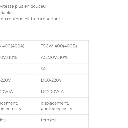
a vitesse plus en douceur
fiables.
e du moteur est trop important
-400(400A)
TSCW-400(400B)
20V±10%
AC220V±10%
5A
-220V
DC0-220V
00V/1A
DC200V/1A
lacement,
displacement,
electricity
photoelectricity
inal
terminal