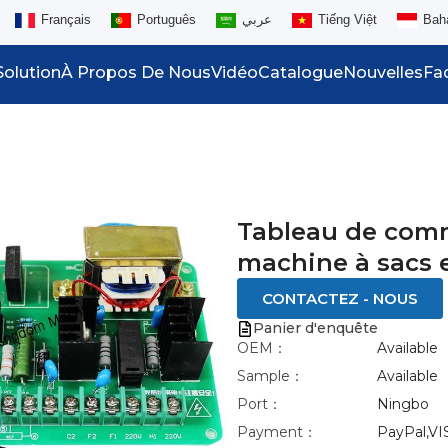
Français
Português
عربي
Tiếng Việt
Bah
Solution
À Propos De Nous
Vidéo
Catalogue
Nouvelles
Fa
Tableau de com
machine à sacs 
CONTACTEZ - NOUS
Panier d'enquête
OEM：
Available
Sample：
Available
Port：
Ningbo
Payment：
PayPal,VI