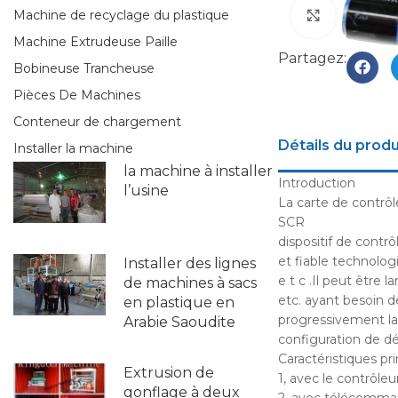
Machine de recyclage du plastique
Click to e
Machine Extrudeuse Paille
Partagez:
Bobineuse Trancheuse
Pièces De Machines
Conteneur de chargement
Détails du produ
Installer la machine
la machine à installer
Introduction
l’usine
La carte de contrôl
SCR
dispositif de contrô
et fiable technologi
Installer des lignes
e t c .Il peut être 
de machines à sacs
etc. ayant besoin 
en plastique en
progressivement la 
Arabie Saoudite
configuration de dé
Caractéristiques pri
Extrusion de
1, avec le contrôle
gonflage à deux
2, avec télécomma