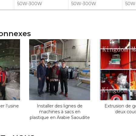
50W-300W
50W-300W
50W
connexes
er l’usine
Installer des lignes de
Extrusion de g
machines à sacs en
deux cou
plastique en Arabie Saoudite