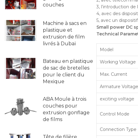
couches
3, l’introduction d
4, avec des disposit
5, avec un disposit
Machine à sacs en
Small power DC s
plastique et
Technical Parame
extrusion de film
livrés à Dubaï
Model
Bateau en plastique
Working Voltage
de sac de bretelles
Max. Current
pour le client du
Mexique
Armature Voltag
exciting voltage
ABA Moule à trois
couches pour
extrusion gonflage
Control Mode
de films
Connection Type
Tête de filière