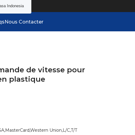
asa Indonesia
qs
Nous Contacter
mande de vitesse pour
en plastique
SA,MasterCard,Western Union,L/C,T/T