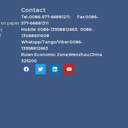
Contact
Tel.:0086-577-66881211; Fax:0086-
 en papier
577-66881311
Mobile: 0086-13958812663; 0086-
et
t
13088651008
Whatspp/Tango/Viber:0086-
13958812663
Ruian Economic Zone,Wenzhou,China
325200