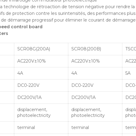
e la technologie de rétroaction de tension négative pour rendre l
ifs de protection contre les surintensités, des performances plus 
if de démarrage progressif pour éliminer le courant de démarrag
peed control board
ters
SCR08G(200A)
SCR08(200B)
TSCG
AC220V±10%
AC220V±10%
AC2
4A
4A
5A
e
DC0-220V
DC0-220V
DC0
DC200V/1A
DC200V/1A
DC2
displacement,
displacement,
disp
photoelectricity
photoelectricity
photo
terminal
terminal
term