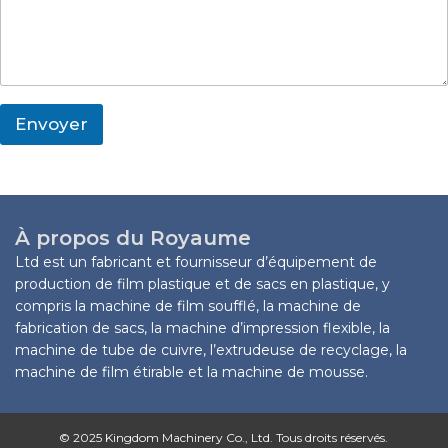
n
m
s
y
p
s
a
a
n
g
y
e
M
*
e
Envoyer
s
s
a
g
e
L
À propos du Royaume
a
Ltd est un fabricant et fournisseur d’équipement de
y
production de film plastique et de sacs en plastique, y
o
compris la machine de film soufflé, la machine de
u
t
fabrication de sacs, la machine d’impression flexible, la
machine de tube de cuivre, l’extrudeuse de recyclage, la
machine de film étirable et la machine de mousse.
© 2025 Kingdom Machinery Co., Ltd. Tous droits réservés.