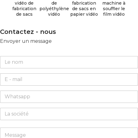
vidéo de
de
fabrication
machine à
fabrication
polyéthylène
de sacs en
souffler le
de sacs
vidéo
papier vidéo
film vidéo
Contactez - nous
Envoyer un message
N
a
m
E
e
m
*
a
W
i
h
l
a
*
C
t
o
s
m
a
p
C
p
M
a
o
p
e