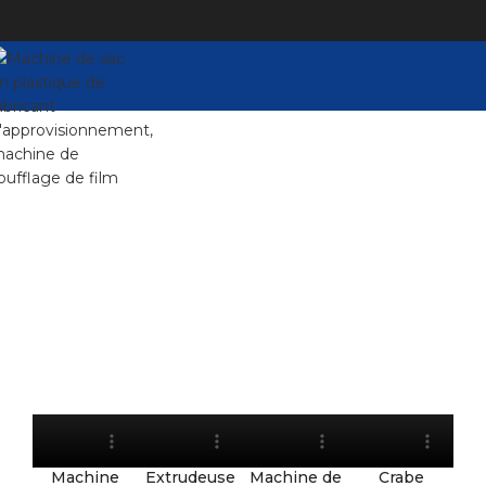
Vidéo
Marquez la vidéo de la machine de fabrication de sacs
en plastique ci – dessous (vous pouvez enregistrer la
vidéo au format MP4).
Si vous avez besoin de plus de vidéos, envoyez – nous un
email
sale@kingdommachine.com
Machine
Extrudeuse
Machine de
Crabe