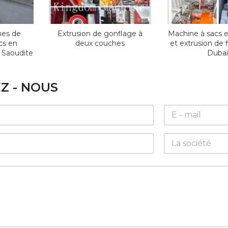
gnes de
Extrusion de gonflage à
Machine à sacs e
cs en
deux couches
et extrusion de f
e Saoudite
Dubaï
Z - NOUS
E
m
a
C
i
o
l
m
*
p
a
n
y