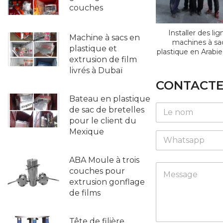
couches
Installer des li
Machine à sacs en
machines à sa
plastique et
plastique en Arabi
extrusion de film
livrés à Dubaï
CONTACTE
Bateau en plastique
E
N
m
de sac de bretelles
a
a
pour le client du
m
i
*
Mexique
W
e
l
E
h
*
W
m
a
h
a
ABA Moule à trois
t
a
M
i
couches pour
s
t
e
l
extrusion gonflage
a
s
s
N
p
de films
a
s
a
p
p
a
m
p
g
e
Tête de filière
M