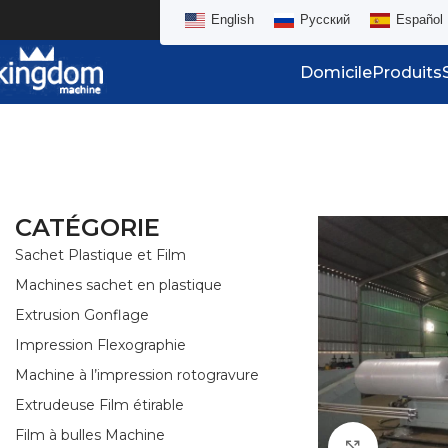
English
Русский
Español
Domicile
Produits
CATÉGORIE
Sachet Plastique et Film
Machines sachet en plastique
Extrusion Gonflage
Impression Flexographie
Machine à l’impression rotogravure
Extrudeuse Film étirable
Film à bulles Machine
Click to e