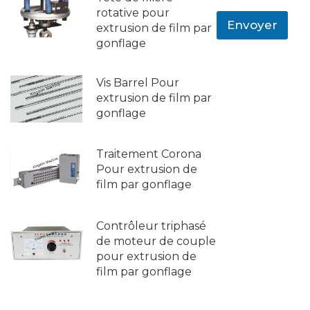
e
e
rotative pour
*
Envoyer
s
extrusion de film par
s
gonflage
a
g
e
Vis Barrel Pour
extrusion de film par
gonflage
Traitement Corona
Pour extrusion de
film par gonflage
Contrôleur triphasé
de moteur de couple
pour extrusion de
film par gonflage