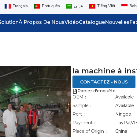
Français
Português
عربي
Tiếng Việt
Bah
Solution
À Propos De Nous
Vidéo
Catalogue
Nouvelles
Fa
la machine à inst
CONTACTEZ - NOUS
Panier d'enquête
OEM：
Available
Sample：
Available
Port：
Ningbo
Payment：
PayPal,VI
Place of Origin：
China
nlarge