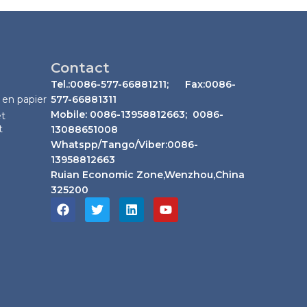
Contact
Tel.:0086-577-66881211; Fax:0086-
 en papier
577-66881311
Mobile: 0086-13958812663; 0086-
et
t
13088651008
Whatspp/Tango/Viber:0086-
13958812663
Ruian Economic Zone,Wenzhou,China
325200