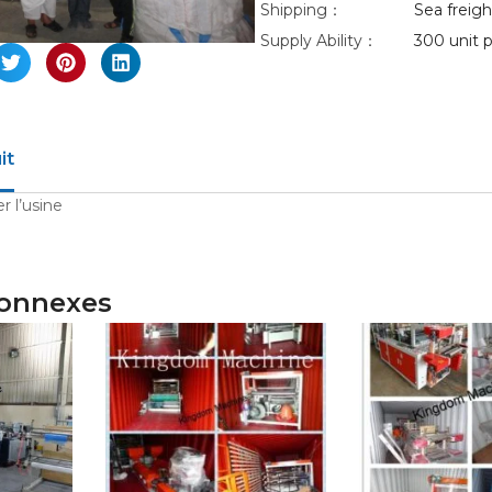
Shipping：
Sea freight
Supply Ability：
300 unit p
it
r l’usine
connexes