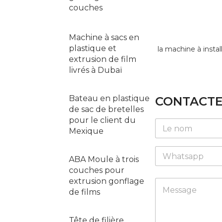
couches
Machine à sacs en
plastique et
la machine à install
extrusion de film
livrés à Dubaï
Bateau en plastique
CONTACTE
de sac de bretelles
L
E
pour le client du
N
a
m
Mexique
a
y
a
m
o
i
W
e
u
l
ABA Moule à trois
h
*
t
W
a
couches pour
W
h
t
extrusion gonflage
h
M
a
s
a
e
de films
t
a
t
s
s
p
s
s
a
p
a
a
Tête de filière