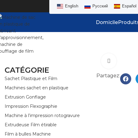
English
Русский
Español
Domicile
Produit
Click to e
CATÉGORIE
Partagez:
Sachet Plastique et Film
Machines sachet en plastique
Extrusion Gonflage
Impression Flexographie
Machine à l’impression rotogravure
Extrudeuse Film étirable
Film à bulles Machine