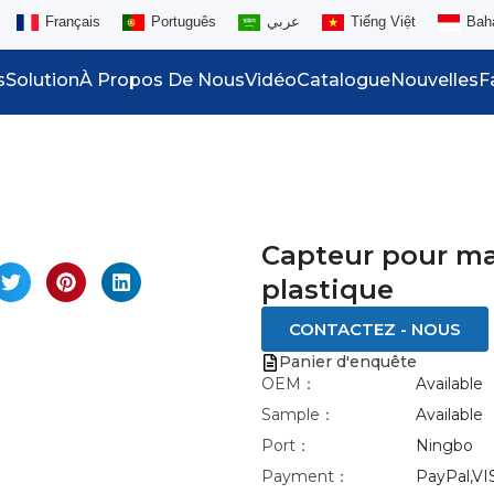
Français
Português
عربي
Tiếng Việt
Bah
s
Solution
À Propos De Nous
Vidéo
Catalogue
Nouvelles
F
nlarge
Capteur pour ma
plastique
CONTACTEZ - NOUS
Panier d'enquête
OEM：
Available
Sample：
Available
Port：
Ningbo
Payment：
PayPal,VI