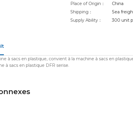
Place of Origin：
China
Shipping：
Sea freight
Supply Ability：
300 unit p
it
e à sacs en plastique, convient à la machine à sacs en plastiqu
e à sacs en plastique DFR serise.
connexes