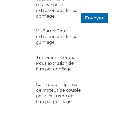
p
p
g
rotative pour
p
p
e
extrusion de film par
E
*
gonflage
Envoyer
m
a
i
Vis Barrel Pour
l
extrusion de film par
gonflage
Traitement Corona
Pour extrusion de
film par gonflage
Contrôleur triphasé
de moteur de couple
pour extrusion de
film par gonflage