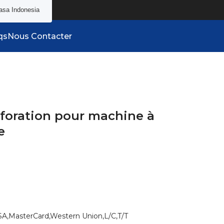
asa Indonesia
qs
Nous Contacter
rforation pour machine à
e
SA,MasterCard,Western Union,L/C,T/T