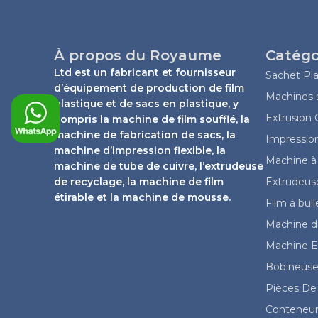
a
t
s
a
À propos du Royaume
Catégo
p
p
Ltd est un fabricant et fournisseur
Sachet Pla
d’équipement de production de film
Machines s
plastique et de sacs en plastique, y
Extrusion
compris la machine de film soufflé, la
machine de fabrication de sacs, la
Impressio
machine d’impression flexible, la
Machine à 
machine de tube de cuivre, l’extrudeuse
de recyclage, la machine de film
Extrudeuse
étirable et la machine de mousse.
Film à bul
Machine de
Machine Ex
Bobineuse
Pièces De
Conteneur