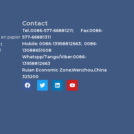
Contact
Tel.:0086-577-66881211; Fax:0086-
 en papier
577-66881311
Mobile: 0086-13958812663; 0086-
et
t
13088651008
Whatspp/Tango/Viber:0086-
13958812663
Ruian Economic Zone,Wenzhou,China
325200