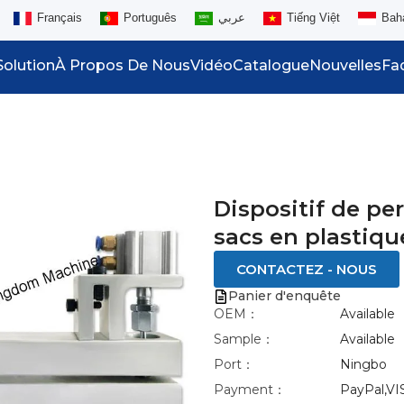
Français
Português
عربي
Tiếng Việt
Bah
Solution
À Propos De Nous
Vidéo
Catalogue
Nouvelles
Fa
Dispositif de pe
sacs en plastiqu
CONTACTEZ - NOUS
Panier d'enquête
OEM：
Available
Sample：
Available
Port：
Ningbo
Payment：
PayPal,VI