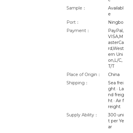
Sample：
Availabl
e
Port：
Ningbo
Payment：
PayPal,
VISA,M
asterCa
rd,West
ern Uni
on,L/C,
T/T
Place of Origin：
China
Shipping：
Sea frei
ght · La
nd freig
ht · Air f
reight
Supply Ability：
300 uni
t per Ye
ar