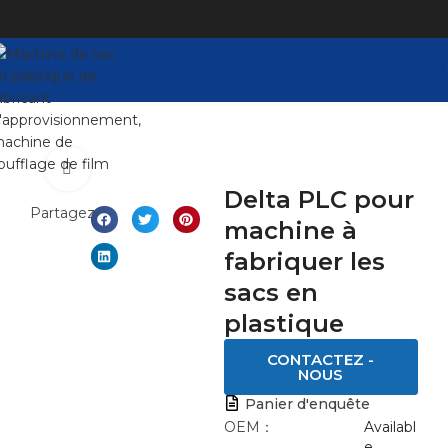
Click to enlarge
Delta PLC pour
Partagez:
machine à
fabriquer les
sacs en
plastique
CONTACTEZ -
NOUS
Panier d'enquête
OEM：
Availabl
e