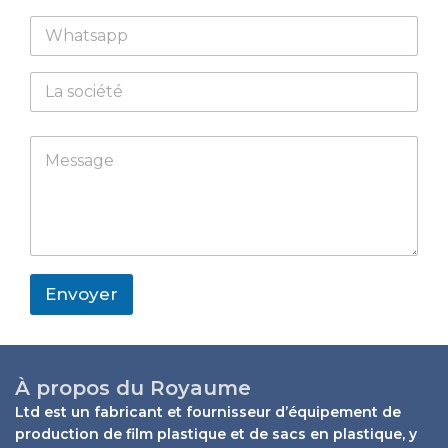
a
i
W
i
l
h
l
E
a
*
m
C
t
a
o
s
i
m
a
l
p
N
p
M
a
a
p
e
n
m
s
y
e
s
M
a
e
g
s
e
s
*
a
Envoyer
g
e
E
m
a
À propos du Royaume
i
Ltd est un fabricant et fournisseur d’équipement de
l
production de film plastique et de sacs en plastique, y