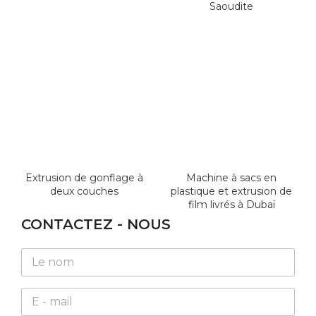
Saoudite
Extrusion de gonflage à
Machine à sacs en
deux couches
plastique et extrusion de
film livrés à Dubaï
CONTACTEZ - NOUS
N
a
m
E
E
e
m
m
*
a