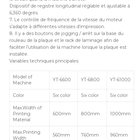
Dispositif de registre longitudinal réglable et ajustable à
6,360 degrés.
7. Le contrôle de fréquence de la vitesse du moteur
s’adapte à différentes vitesses d’impression.
8. Il y a des boutons de jogging / arrêt sur la base du
rouleau de la plaque et le rack de laminage afin de
faciliter l’utilisation de la machine lorsque la plaque est
installée.
Variables techniques principales:
Model of
YT-6600
YT-6800
YT-61000
Machine
Color
Six color
Six color
Six color
Max.Width of
Printing
600mm
800mm
1000mm
Material
Max.Printing
560mm
760mm
960mm
Width