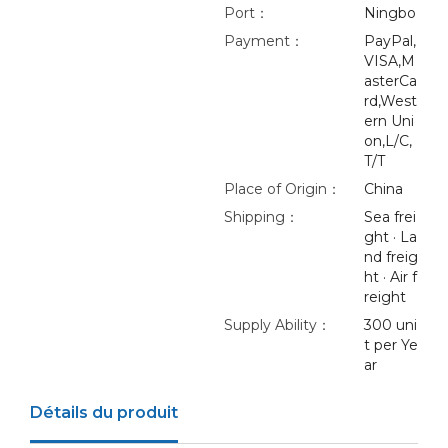
Port：
Ningbo
Payment：
PayPal,
VISA,M
asterCa
rd,West
ern Uni
on,L/C,
T/T
Place of Origin：
China
Shipping：
Sea frei
ght · La
nd freig
ht · Air f
reight
Supply Ability：
300 uni
t per Ye
ar
Détails du produit