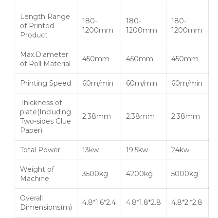
Length Range
180-
180-
180-
of Printed
1200mm
1200mm
1200mm
Product
Max.Diameter
450mm
450mm
450mm
of Roll Material
Printing Speed
60m
/min
60m
/min
60m
/min
Thickness of
plate(Including
2.38mm
2.38mm
2.38mm
Two-sides Glue
Paper)
Total Power
13kw
19.5kw
24kw
Weight of
3500kg
4200kg
5000kg
Machine
Overall
4.8*1.6*2.4
4.8*1.8*2.8
4.8*2.*2.8
Dimensions(m)