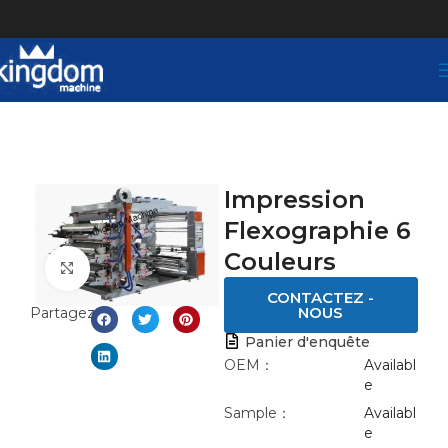
Impression
Flexographie 6
Couleurs
Click to enlarge
CONTACTEZ -
NOUS
Partagez:
Panier d'enquête
OEM：
Availabl
e
Sample：
Availabl
e