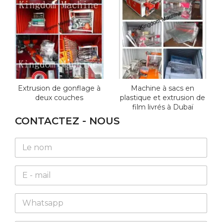
Extrusion de gonflage à
Machine à sacs en
deux couches
plastique et extrusion de
film livrés à Dubaï
CONTACTEZ - NOUS
N
a
m
E
e
m
*
a
W
i
h
l
a
*