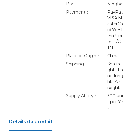
Port：
Ningbo
Payment：
PayPal,
VISA,M
asterCa
rd,West
ern Uni
on,L/C,
T/T
Place of Origin：
China
Shipping：
Sea frei
ght · La
nd freig
ht · Air f
reight
Supply Ability：
300 uni
t per Ye
ar
Détails du produit