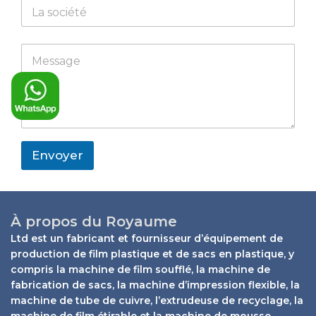
C
t
o
s
m
a
p
L
N
p
M
a
a
a
p
e
n
y
m
s
y
o
e
s
u
N
a
t
a
g
W
m
e
h
e
*
a
Envoyer
t
s
a
p
p
À propos du Royaume
C
Ltd est un fabricant et fournisseur d’équipement de
o
production de film plastique et de sacs en plastique, y
m
compris la machine de film soufflé, la machine de
p
fabrication de sacs, la machine d’impression flexible, la
a
n
machine de tube de cuivre, l’extrudeuse de recyclage, la
y