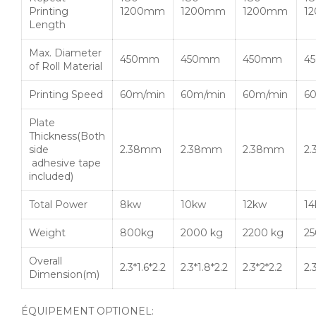
Printing
1200mm
1200mm
1200mm
1
Length
Max. Diameter
450mm
450mm
450mm
4
of Roll Material
Printing Speed
60m
/min
60m
/min
60m
/min
6
Plate
Thickness(Both
side
2.38mm
2.38mm
2.38mm
2
adhesive tape
included)
Total Power
8kw
10kw
12kw
1
Weight
800kg
2000 kg
2200 kg
2
Overall
2.3*1.6*2.2
2.3*1.8*2.2
2.3*2*2.2
2.
Dimension(m)
ÉQUIPEMENT OPTIONEL: