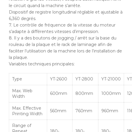
le circuit quand la machine s’arrête.
Dispositif de registre longitudinal réglable et ajustable à
6,360 degrés.
7. Le contrôle de fréquence de la vitesse du moteur
s’adapte à différentes vitesses d’impression.
8. Il y a des boutons de jogging / arrêt sur la base du
rouleau de la plaque et le rack de laminage afin de
faciliter l’utilisation de la machine lors de l’installation de
la plaque.
Variables techniques principales:
Type
YT-2600
YT-2800
YT-21000
YT
Max. Web
600mm
800mm
1000mm
1
Width
Max. Effective
560mm
760mm
960mm
1
Printing Width
Range of
Repeat
180-
180-
180-
18