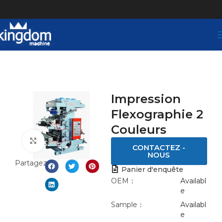
Impression
Flexographie 2
Couleurs
Click to enlarge
CONTACTEZ -
NOUS
Partagez:
Panier d'enquête
OEM：
Availabl
e
Sample：
Availabl
e