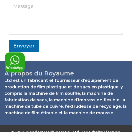
M
p
a
a
p
e
p
n
y
s
C
y
o
s
o
u
a
m
t
g
p
C
e
a
o
*
n
m
Envoyer
y
p
a
n
y
À propos du Royaume
Ltd est un fabricant et fournisseur d’équipement de
production de film plastique et de sacs en plastique, y
compris la machine de film soufflé, la machine de
fabrication de sacs, la machine d’impression flexible, la
machine de tube de cuivre, l’extrudeuse de recyclage, la
machine de film étirable et la machine de mousse.