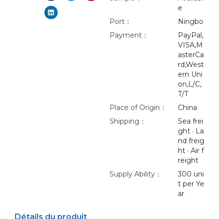
e
Port：
Ningbo
Payment：
PayPal,
VISA,M
asterCa
rd,West
ern Uni
on,L/C,
T/T
Place of Origin：
China
Shipping：
Sea frei
ght · La
nd freig
ht · Air f
reight
Supply Ability：
300 uni
t per Ye
ar
Détails du produit