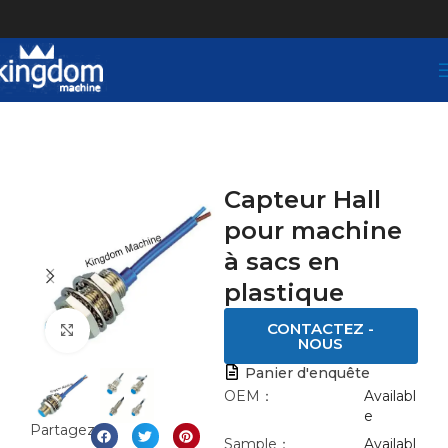
Capteur Hall
pour machine
à sacs en
plastique
CONTACTEZ -
Click to enlarge
NOUS
Panier d'enquête
OEM：
Availabl
e
Partagez:
Sample：
Availabl