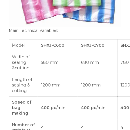
Main Technical Variables:
Model
SHXJ-C600
SHXJ-C700
SHX
Width of
sealing
580 mm
680 mm
780
&cutting
Length of
sealing &
1200 mm
1200 mm
120
cutting
Speed of
bag-
400 pc/min
400 pc/min
400
making
Number of
4
4
4