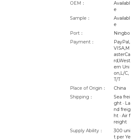
OEM：
Availabl
e
Sample：
Availabl
e
Port：
Ningbo
Payment：
PayPal,
VISA,M
asterCa
rd,West
ern Uni
on,L/C,
T/T
Place of Origin：
China
Shipping：
Sea frei
ght · La
nd freig
ht · Air f
reight
Supply Ability：
300 uni
t per Ye