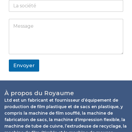
a
C
t
m
o
s
e
m
a
p
W
p
M
a
h
p
e
n
a
s
y
t
s
s
a
a
g
p
e
p
*
M
Envoyer
e
s
s
a
g
À propos du Royaume
e
Ltd est un fabricant et fournisseur d’équipement de
production de film plastique et de sacs en plastique, y
compris la machine de film soufflé, la machine de
fabrication de sacs, la machine d’impression flexible, la
machine de tube de cuivre, l’extrudeuse de recyclage, la