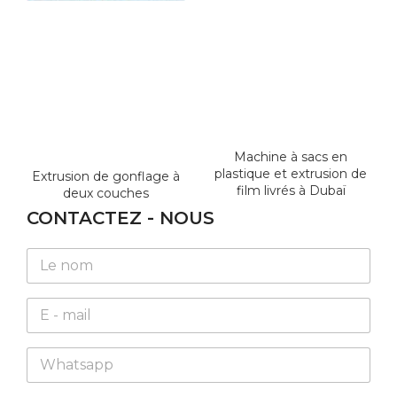
Machine à sacs en
plastique et extrusion de
Extrusion de gonflage à
film livrés à Dubaï
deux couches
CONTACTEZ - NOUS
N
a
m
E
e
m
*
a
*
W
i
*
h
l
N
a
*