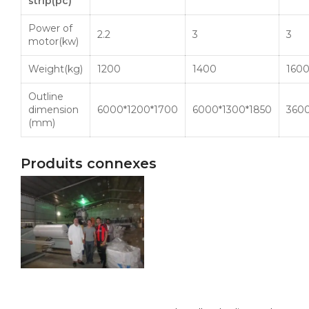
strip(pc)
Power of
2.2
3
3
motor(
kw
)
Weight(kg)
1200
1400
160
Outline
dimension
6000*1200*1700
6000*1300*1850
3600
(mm)
Produits connexes