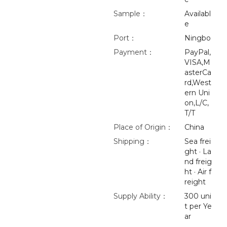
Sample：
Availabl
e
Port：
Ningbo
Payment：
PayPal,
VISA,M
asterCa
rd,West
ern Uni
on,L/C,
T/T
Place of Origin：
China
Shipping：
Sea frei
ght · La
nd freig
ht · Air f
reight
Supply Ability：
300 uni
t per Ye
ar