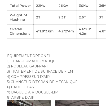
Total Power
22Kw
26Kw
30Kw
36K
Weight of
2T
2.3T
2.6T
3T
Machine
Overall
4.6*2.3*
4*1.8*3.6m
4.2*2*4m
4.8*
Dimensions
4.2m
ÉQUIPEMENT OPTIONEL:
1) CHARGEUR AUTOMATIQUE
2) ROULEAU GAUFRANT
3) TRAITEMENT DE SURFACE DE FILM
4) COMPRESSEUR D’AIR
5) CHANGEUR D’ECRAN DE MECANIQUE
6) HAUT ET BAS
7) BAGUE D’AIR DOUBLE-LIP
8) ARBRE D’AIR