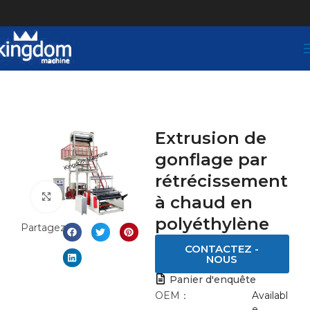
Extrusion de
gonflage par
rétrécissement
Click to enlarge
à chaud en
polyéthylène
Partagez:
CONTACTEZ -
NOUS
Panier d'enquête
OEM：
Availabl
e