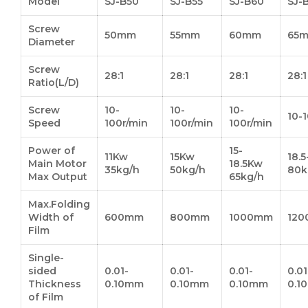
Model
SJ-B50
SJ-B55
SJ-B60
SJ-
Screw
50mm
55mm
60mm
65
Diameter
Screw
28:1
28:1
28:1
28:1
Ratio(L/D)
Screw
10-
10-
10-
10-
Speed
100r/min
100r/min
100r/min
Power of
15-
11Kw
15Kw
18.
Main Motor
18.5Kw
35kg/h
50kg/h
80k
Max Output
65kg/h
Max.Folding
Width of
600mm
800mm
1000mm
12
Film
Single-
sided
0.01-
0.01-
0.01-
0.01
Thickness
0.10mm
0.10mm
0.10mm
0.1
of Film