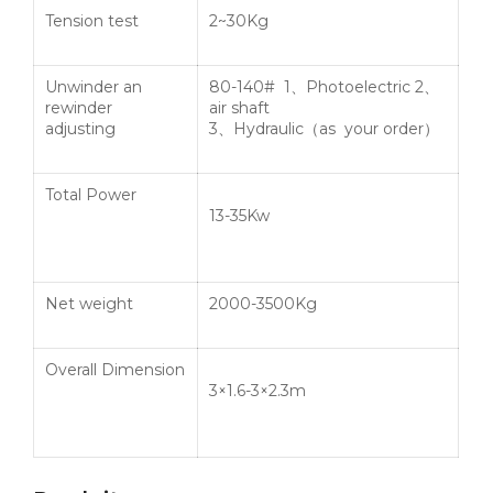
Tension test
2~30Kg
Unwinder an
80-140#
1、
Photoelectric 2
、
rewinder
air shaft
adjusting
3
、
Hydraulic
（
as your order
）
Total Power
13-35Kw
Net weight
2000-3500Kg
Overall Dimension
3×1.6-3×2.3m