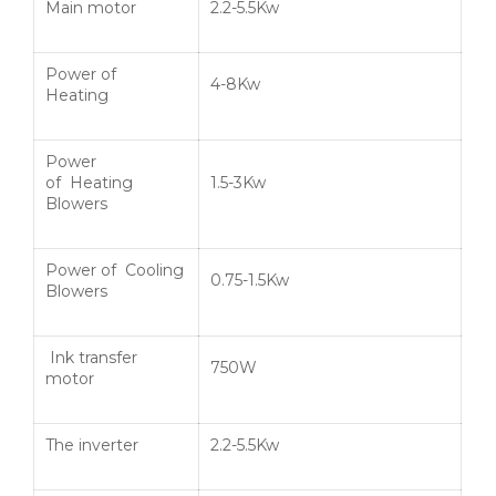
Main motor
2.2-5.5Kw
Power of
4-8Kw
Heating
Power
of Heating
1.5-3Kw
Blowers
Power of Cooling
0.75-1.5Kw
Blowers
Ink transfer
750W
motor
The inverter
2.2-5.5Kw