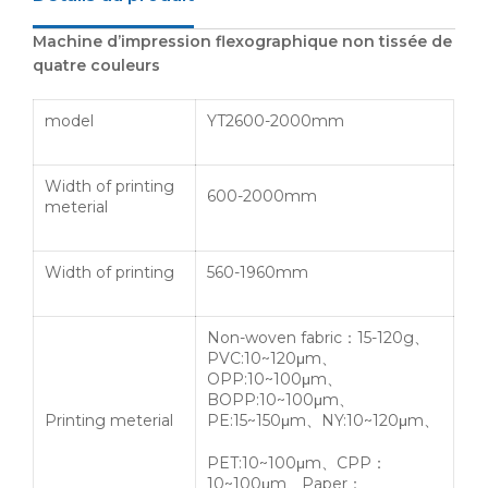
Machine d’impression flexographique non tissée de
quatre couleurs
model
YT2600-2000mm
Width of printing
600-2000mm
meterial
Width of printing
560-1960mm
Non-woven fabric
：
15-120g
、
PVC:10~120μm
、
OPP:10~100μm
、
BOPP:10~100μm
、
Printing meterial
PE:15~150μm
、
NY:10~120μm
、
PET:10~100μm
、
CPP
：
10~100μm
、
Paper
：