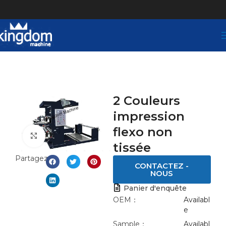
2 Couleurs
impression
flexo non
Click to enlarge
tissée
Partagez:
CONTACTEZ -
NOUS
Panier d'enquête
OEM：
Availabl
e
Sample：
Availabl