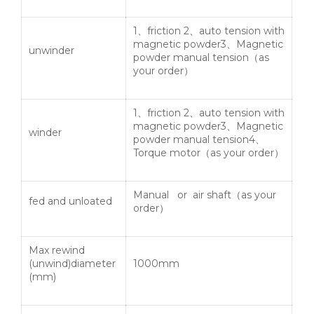
1
、
friction 2
、
auto tension with
magnetic powder3
、
Magnetic
unwinder
powder manual tension
（
as
your order
）
1
、
friction 2
、
auto tension with
magnetic powder3
、
Magnetic
winder
powder manual tension4
、
Torque motor
（
as your order
）
Manual or air shaft
（
as your
fed and unloated
order
）
Max rewind
(unwind)diameter
1000mm
(mm)