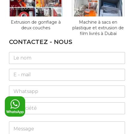
Extrusion de gonflage à
Machine à sacs en
deux couches
plastique et extrusion de
film livrés à Dubaï
CONTACTEZ - NOUS
N
a
m
E
e
m
*
a
W
i
h
l
a
*
C
t
o
s
m
a
p
N
*
p
M
a
a
*
p
e
n
m
M