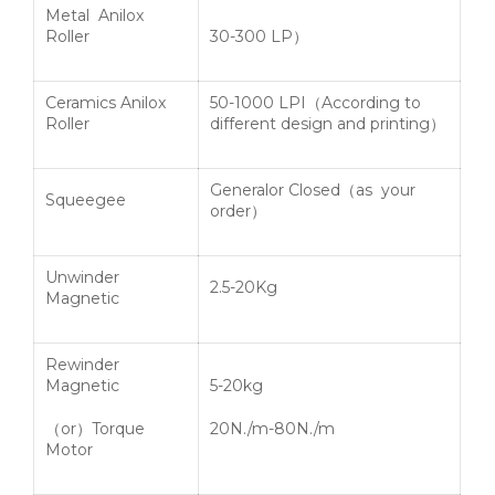
Metal Anilox
Roller
30-300 LP
）
Ceramics Anilox
50-1000 LPI
（
According to
Roller
different design and printing
）
Generalor
Closed
（
as your
Squeegee
order
）
Unwinder
2.5-20Kg
Magnetic
Rewinder
Magnetic
5-20kg
（
or
）
Torque
20N./m-80N./m
Motor