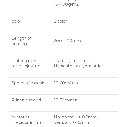
15~400g/m2
color
2 color
Length of
200-1100mm
printing
Plated-glued
manual
、
air shaft
、
roller adjusting
Hydraulic
（
as your order
）
Speed of machine
10-60m/min
Printing speed
10-50m/min
overprint
Horizontal
：
+-0.2mm
、
Precision(mm)
Vertical
：
+-0.2mm