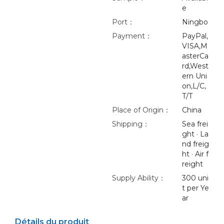
e
Port：
Ningbo
Payment：
PayPal,
VISA,M
asterCa
rd,West
ern Uni
on,L/C,
T/T
Place of Origin：
China
Shipping：
Sea frei
ght · La
nd freig
ht · Air f
reight
Supply Ability：
300 uni
t per Ye
ar
Détails du produit