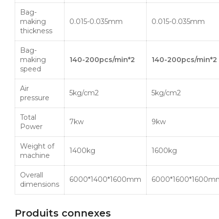
Bag-
making
0.015-0.035mm
0.015-0.035mm
thickness
Bag-
making
140-200pcs
/min*2
140-200pcs
/min*2
speed
Air
5kg
/
cm2
5kg
/
cm2
pressure
Total
7kw
9kw
Power
Weight of
1400kg
1600kg
machine
Overall
6000*1400*
1600mm
6000*1600*
1600m
dimensions
Produits connexes