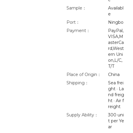
Sample：
Availabl
e
Port：
Ningbo
Payment：
PayPal,
VISA,M
asterCa
rd,West
ern Uni
on,L/C,
T/T
Place of Origin：
China
Shipping：
Sea frei
ght · La
nd freig
ht · Air f
reight
Supply Ability：
300 uni
t per Ye
ar