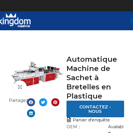
Automatique
Machine de
Sachet à
Bretelles en
Click to enlarge
Plastique
Partagez:
CONTACTEZ -
NOUS
Panier d'enquête
OEM：
Availabl
e